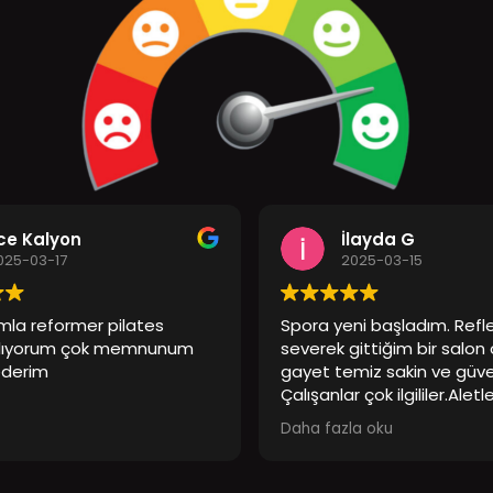
ce Kalyon
İlayda G
025-03-17
2025-03-15
mla reformer pilates
Spora yeni başladım. Ref
alıyorum çok memnunum
severek gittiğim bir salon
ederim
gayet temiz sakin ve güven
Çalışanlar çok ilgililer.Aletl
yeterli durumda. Tavsiye 
Daha fazla oku