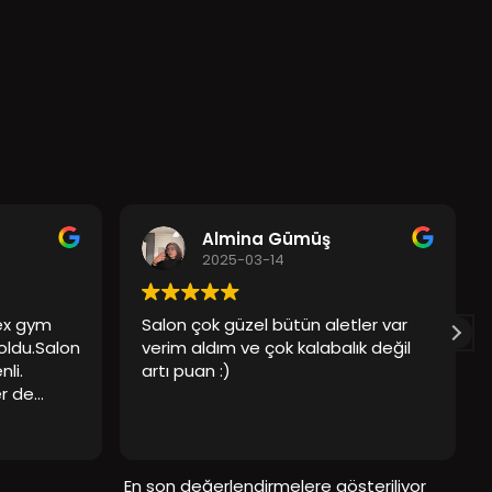
Almina Gümüş
2025-03-14
lex gym
Salon çok güzel bütün aletler var
 oldu.Salon
verim aldım ve çok kalabalık değil
li.
artı puan :)
er de
ediyorum
En son değerlendirmelere gösteriliyor