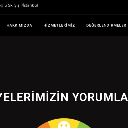
ğlu Sk. Şişli/İstanbul
HAKKIMIZDA
HIZMETLERIMIZ
DEĞERLENDIRMELER
YELERIMIZIN YORUMLA