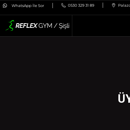
0530 329 31 89
Palazo
WhatsApp İle Sor
Ü